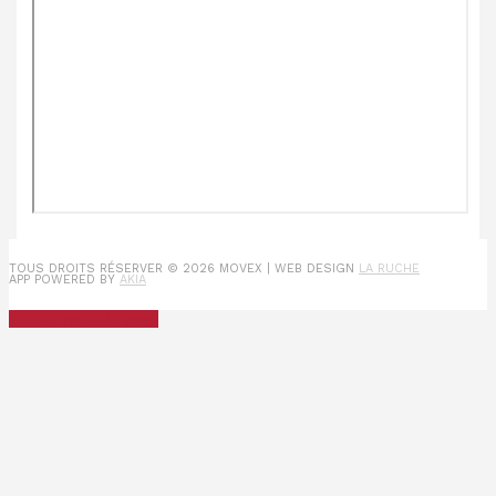
TOUS DROITS RÉSERVER © 2026
MOVEX
| WEB DESIGN
LA RUCHE
APP POWERED BY
AKIA
Retour haut de page