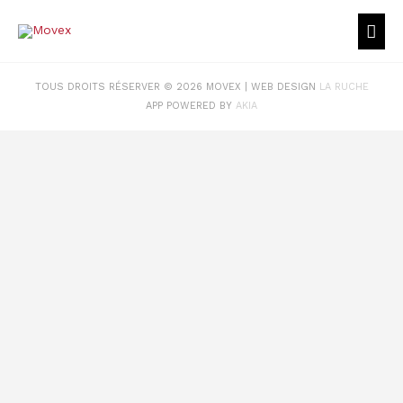
TOUS DROITS RÉSERVER © 2026
MOVEX
| WEB DESIGN
LA RUCHE
APP POWERED BY
AKIA